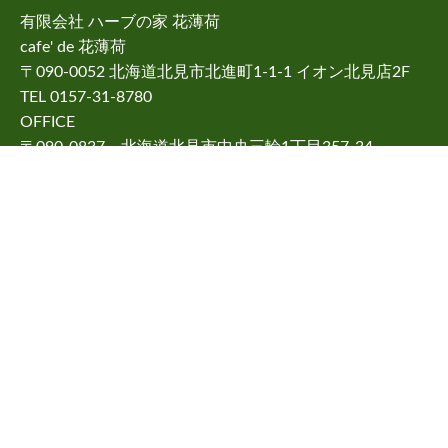
有限会社 ハーブの家 花薄荷
cafe' de 花薄荷
〒090-0052 北海道北見市北進町1-1-1 イオン北見店2F
TEL 0157-31-8780
OFFICE
〒090-0837 北海道北見市中央三輪1丁目357-34
お問い合せはメールフォームからお願いします。
［NPOジャパンハーブソサエティー認定校］